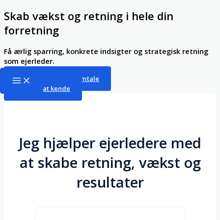
Gå
Skab vækst og retning i hele din
til
forretning
indholdet
Få ærlig sparring, konkrete indsigter og strategisk retning
som ejerleder.
Main
Book en strategisk samtale
Menu
Lær mig at kende
Jeg hjælper ejerledere med
at skabe retning, vækst og
resultater